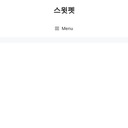
Skip
스윗펫
to
content
Menu