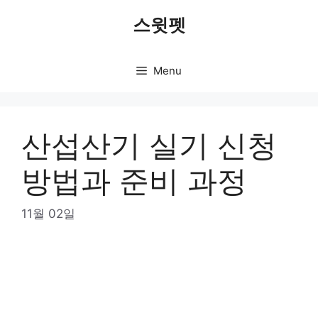
Skip
스윗펫
to
content
Menu
산섭산기 실기 신청
방법과 준비 과정
11월 02일