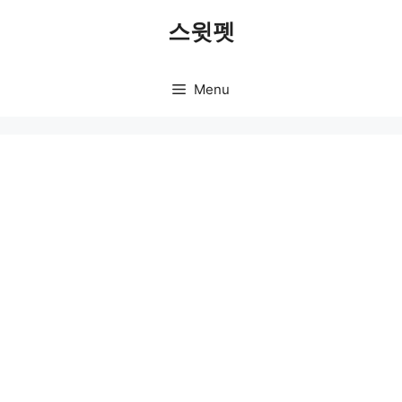
Skip
스윗펫
to
content
Menu