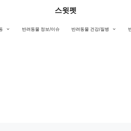
스윗펫
동
반려동물 정보/이슈
반려동물 건강/질병