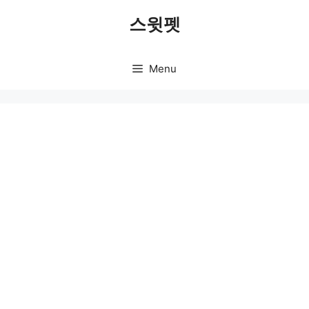
Skip
스윗펫
to
content
Menu