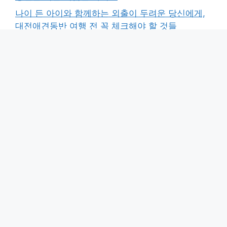
나이 든 아이와 함께하는 외출이 두려운 당신에게,
대전애견동반 여행 전 꼭 체크해야 할 것들
“우리 아이는 어떤 스타일일까?” 노령견 케어 전문
가가 말하는 애완견종류별 맞춤 관리법
노령견 케어가 막막할 때, 보호자가 반드시 갖춰야
할 ‘보이지 않는 손’의 역할
“설마 우리 아이가?” 말 못 하는 아이를 위한 마지막
골든타임, 강아지 건강검진 시기 놓치지 마세요
최신 댓글
보여줄 댓글이 없습니다.