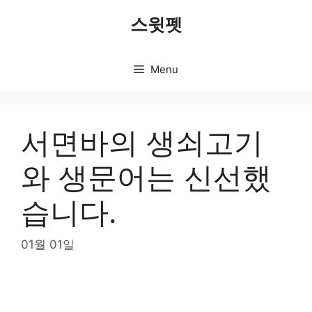
Skip
스윗펫
to
content
Menu
서면바의 생쇠고기
와 생문어는 신선했
습니다.
01월 01일