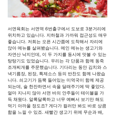
서면육회는 서면역 6번출구에서 도보로 3분거리에
위치하고 있습니다. 지하철과 가까워 접근성도 매우
좋습니다. 저희는 오픈 시간쯤에 도착해서 자리에
앉아 메뉴를 살펴봤습니다. 메인 메뉴는 생고기와
자연산 낙지인데, 이 두 가지를 동시에 맛볼 수 있는
탕탕기도 있었습니다. 우리는 각 단품과 함께 동죽
조개찌개를 주문했습니다. 기다리는 동안 김치와 스
낵기름장, 된장, 특제소스 등의 반찬도 함께 나왔습
니다. 쇠고기가 듬뿍 들어있는 미역국이 함께 제공
되는데, 술 한잔하면서 속을 달래주기에 딱 좋았다.
얼마 지나지 않아 서면 바의 안주들이 테이블을 가
득 채웠다. 알록달록하고 너무 예뻐서 보기만 해도
먹기 아까울 정도죠? 게다가 컬러만 봐도 바로 상큼
함을 느낄 수 있죠. 새빨간 생고기 위에 무순과 배,