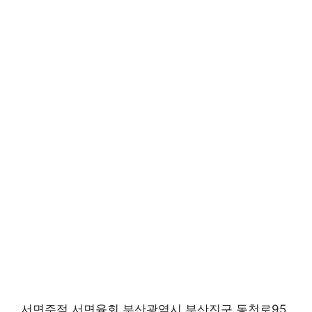
서면주점 서면육회 부산광역시 부산진구 동천로95