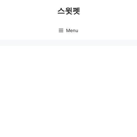
Skip
스윗펫
to
content
Menu