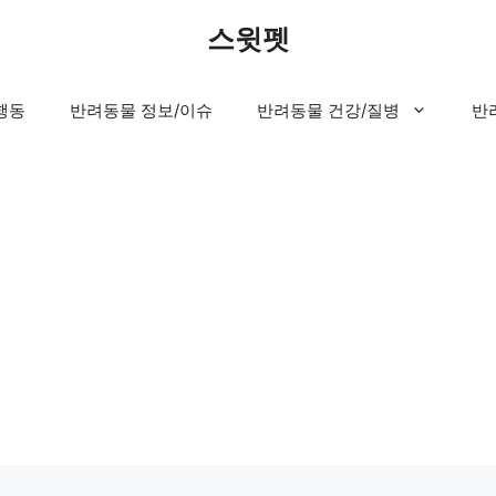
스윗펫
행동
반려동물 정보/이슈
반려동물 건강/질병
반