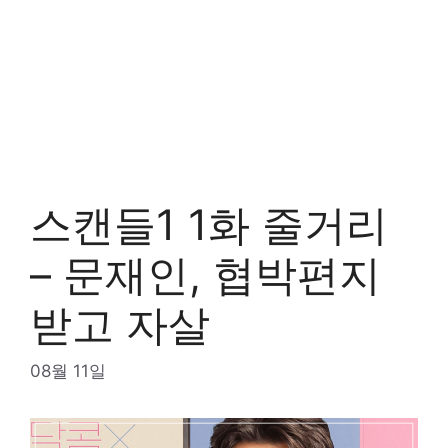
스캔들1 1화 줄거리
– 문재인, 협박편지
받고 자살
08월 11일