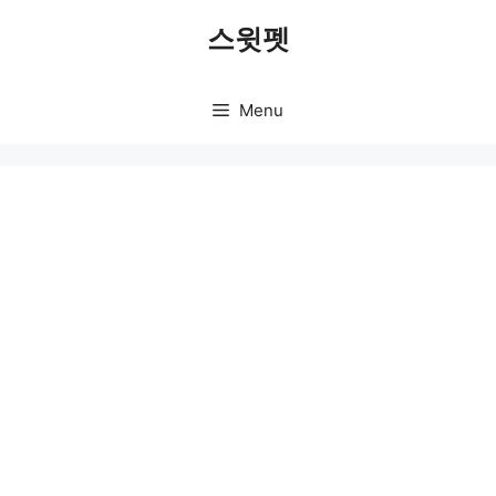
Skip
스윗펫
to
content
Menu