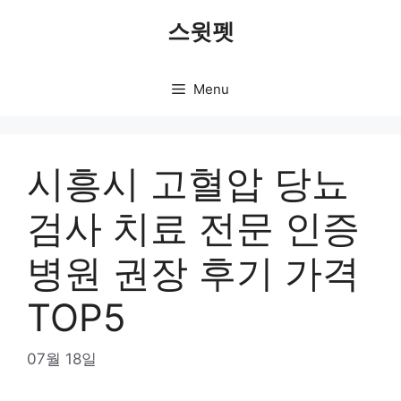
Skip
스윗펫
to
content
Menu
시흥시 고혈압 당뇨
검사 치료 전문 인증
병원 권장 후기 가격
TOP5
07월 18일