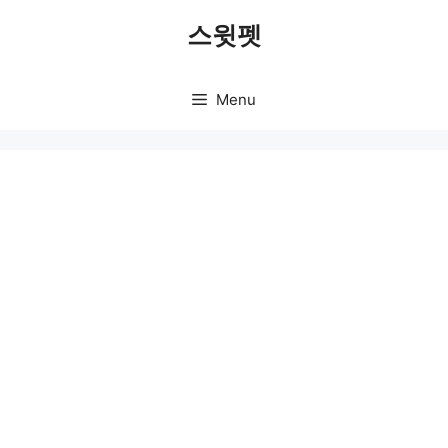
Skip
스윗펫
to
content
Menu