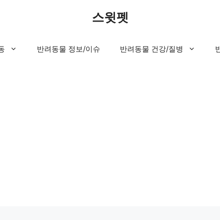
스윗펫
동
반려동물 정보/이슈
반려동물 건강/질병