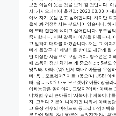
보면 아들이 웃는 것을 보게 될 것입니다. 
사: 카시오페이아 출간일: 2023.08.03
아서 자기 옷을 입고 싶어합니다. 하지만 학
을까 봐 걱정하시는 부모님이 있습니다. 하지
에 또래 집단에 섞이고 싶어합니다. 부모님의
중시합니다. 이런 갈등이 아침을 만듭니다. 아
고 말하며 대화를 마쳤습니다. 저는 그 이야
빠가 옳았구나” 페널티를 받아도 깨닫게 될 
만 이상한 사람으로 보일 거야. 청소년은 이해
때 조용히 정신 차리는 게 중요해.;;;; 5분도 
맞춰봐. 아빠: (뭐? 언제 화내? 아들을 무심
빠: 음… 모르겠어? 아들: (웃으며) USB! 
빠: 음… 뭐야? 나도 모르겠어? 아들: 앙골라…
아빠농담은 알아야지, 그렇지?아빠: 아빠는 그런
냐’처럼 우리 큰아들이 ‘사복이냐 제복이냐’를
지. 그러다 기분이 나아지면 나와서 아빠농담을
고 육상 선수의 마인드로 등교길 타임어택을 
분 만에 달려. 8시 50분에 늦었지만 8시 4