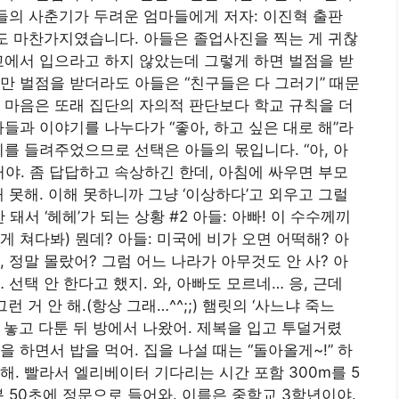
아들의 사춘기가 두려운 엄마들에게 저자: 이진혁 출판
 어제도 마찬가지였습니다. 아들은 졸업사진을 찍는 게 귀찮
교에서 입으라고 하지 않았는데 그렇게 하면 벌점을 받
만 벌점을 받더라도 아들은 “친구들은 다 그러기” 때문
 마음은 또래 집단의 자의적 판단보다 학교 규칙을 더
들과 이야기를 나누다가 “좋아, 하고 싶은 대로 해”라
기를 들려주었으므로 선택은 아들의 몫입니다. “아, 아
거야. 좀 답답하고 속상하긴 한데, 아침에 싸우면 부모
 못해. 이해 못하니까 그냥 ‘이상하다’고 외우고 그럴
안 돼서 ‘헤헤’가 되는 상황 #2 아들: 아빠! 이 수수께끼
하게 쳐다봐) 뭔데? 아들: 미국에 비가 오면 어떡해? 아
아빠, 정말 몰랐어? 그럼 어느 나라가 아무것도 안 사? 아
 선택 안 한다고 했지. 와, 아빠도 모르네… 응, 근데
 거 안 해.(항상 그래…^^;;) 햄릿의 ‘사느냐 죽느
 놓고 다툰 뒤 방에서 나왔어. 제복을 입고 투덜거렸
 하면서 밥을 먹어. 집을 나설 때는 “돌아올게~!” 하
해. 빨라서 엘리베이터 기다리는 시간 포함 300m를 5
9분 50초에 정문으로 들어와. 이름은 중학교 3학년이야.