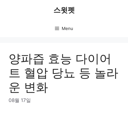
Skip
스윗펫
to
content
Menu
양파즙 효능 다이어
트 혈압 당뇨 등 놀라
운 변화
08월 17일