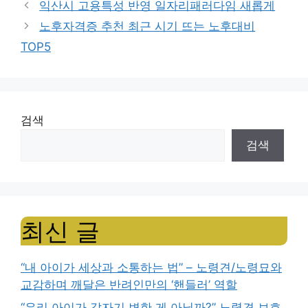
익산시 고용특성 반영 일자리패러다임 새롭게
노후자격증 추천 최근 시기 뜨는 노후대비
TOP5
검색
검색
최신 글
“내 아이가 세상과 소통하는 법” – 노령견/노령묘와
교감하며 깨달은 반려인만의 ‘핸들러’ 역할
“우리 아이가 갑자기 변한 게 아닐까?” 노령견 보호