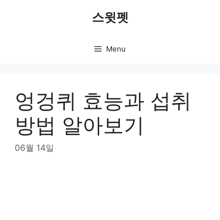
Skip
스윗펫
to
content
Menu
엉겅퀴 효능과 섭취
방법 알아보기
06월 14일