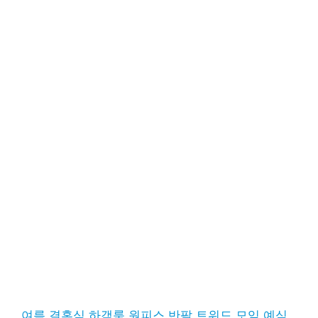
여름 결혼식 하객룩 원피스 반팔 트위드 모임 예식