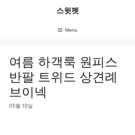
Skip
스윗펫
to
content
Menu
여름 하객룩 원피스
반팔 트위드 상견례
브이넥
05월 19일