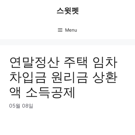
Skip
스윗펫
to
content
Menu
연말정산 주택 임차
차입금 원리금 상환
액 소득공제
05월 08일