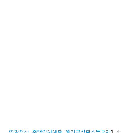
연말정산, 주택임대대출, 원리금상환소득공제
1. 소