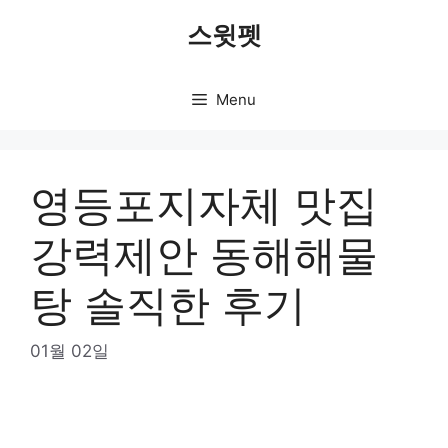
Skip
스윗펫
to
content
Menu
영등포지자체 맛집
강력제안 동해해물
탕 솔직한 후기
01월 02일