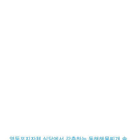
영등포지자체 식당에서 강추하는 동해해물찌개 솔