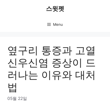
Skip
스윗펫
to
content
Menu
옆구리 통증과 고열
신우신염 증상이 드
러나는 이유와 대처
법
05월 22일