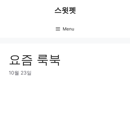
Skip
스윗펫
to
content
Menu
요즘 룩북
10월 23일