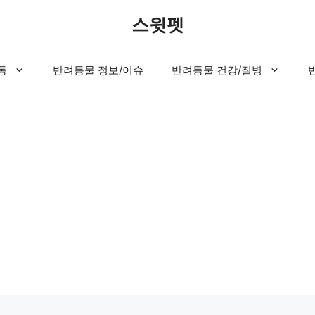
스윗펫
동
반려동물 정보/이슈
반려동물 건강/질병