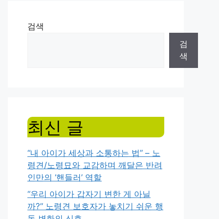
검색
검
색
최신 글
“내 아이가 세상과 소통하는 법” – 노
령견/노령묘와 교감하며 깨달은 반려
인만의 ‘핸들러’ 역할
“우리 아이가 갑자기 변한 게 아닐
까?” 노령견 보호자가 놓치기 쉬운 행
동 변화의 신호