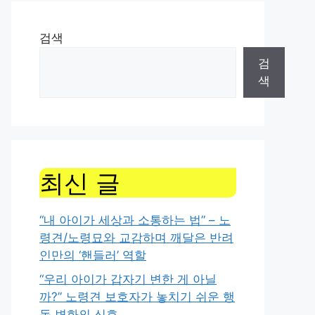
검색
검
색
최신 글
“내 아이가 세상과 소통하는 법” – 노
령견/노령묘와 교감하며 깨달은 반려
인만의 ‘핸들러’ 역할
“우리 아이가 갑자기 변한 게 아닐
까?” 노령견 보호자가 놓치기 쉬운 행
동 변화의 신호