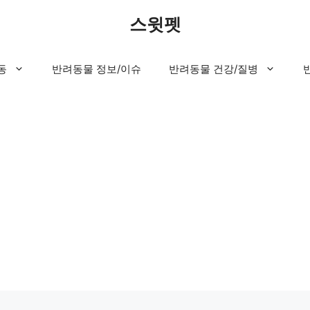
스윗펫
동
반려동물 정보/이슈
반려동물 건강/질병