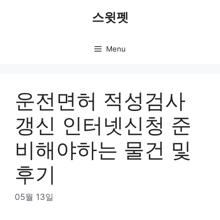
Skip
스윗펫
to
content
Menu
운전면허 적성검사
갱신 인터넷신청 준
비해야하는 물건 및
후기
05월 13일