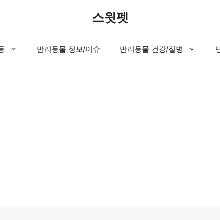
스윗펫
동
반려동물 정보/이슈
반려동물 건강/질병