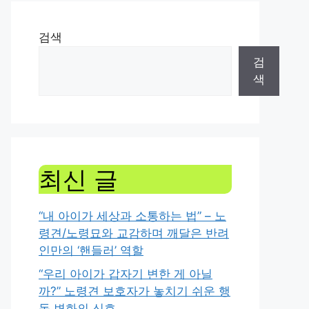
검색
검
색
최신 글
“내 아이가 세상과 소통하는 법” – 노
령견/노령묘와 교감하며 깨달은 반려
인만의 ‘핸들러’ 역할
“우리 아이가 갑자기 변한 게 아닐
까?” 노령견 보호자가 놓치기 쉬운 행
동 변화의 신호