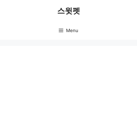
Skip
스윗펫
to
content
Menu