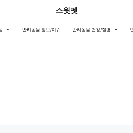
스윗펫
동
반려동물 정보/이슈
반려동물 건강/질병