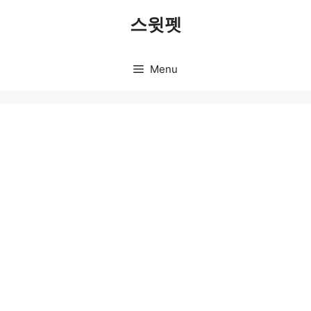
Skip
스윗펫
to
content
Menu