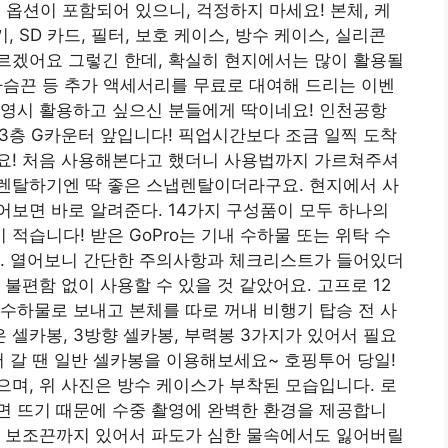
옵션이 포함되어 있으니, 걱정하지 마세요! 본체, 케
기, SD 카드, 필터, 보호 케이스, 방수 케이스, 실리콘
지 모르겠어요 그렇긴 한데, 확실히 현지에서는 많이 활용될
 가슴끈 등 추가 액세서리를 무료로 대여해 드리는 이벤
촬영시 활용하고 싶으신 분들에게 딱이네요! 인천공항
 3층 G카운터 앞입니다! 픽업시간보다 조금 일찍 도착
요! 처음 사용해본다고 했더니 사용법까지 가르쳐주셔
렌탈하기엔 딱 좋은 스냅렌탈이더라구요. 현지에서 사
보면 바로 알려준다. 14가지 구성품이 모두 하나의
적습니다! 받은 GoPro는 기내 수하물 또는 위탁 수
다. 열어보니 간단한 주의사항과 체크리스트가 들어있더
불편함 없이 사용할 수 있을 것 같았어요. 고프로 12
수하물로 보내고 본체를 따로 꺼내 비행기 탑승 전 사
셀카봉, 3방향 셀카봉, 부력봉 3가지가 있어서 필요
어 갈 땐 일반 셀카봉을 이용해보세요~ 호핑투어 당일!
며, 위 사진은 방수 케이스가 부착된 모습입니다. 로
면 뜨기 때문에 수중 촬영에 완벽한 환경을 제공합니
, 보조끈까지 있어서 파도가 심한 물속에서도 잃어버릴