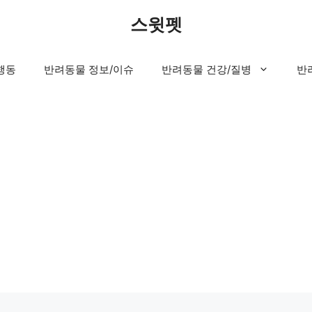
스윗펫
행동
반려동물 정보/이슈
반려동물 건강/질병
반