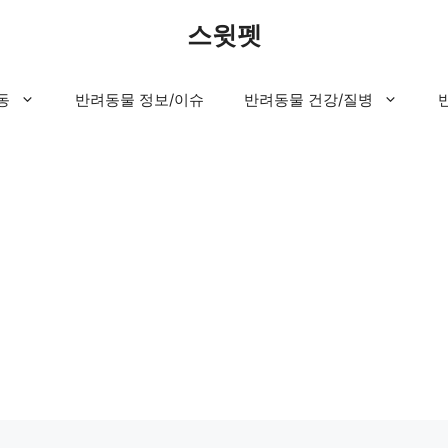
스윗펫
동
반려동물 정보/이슈
반려동물 건강/질병