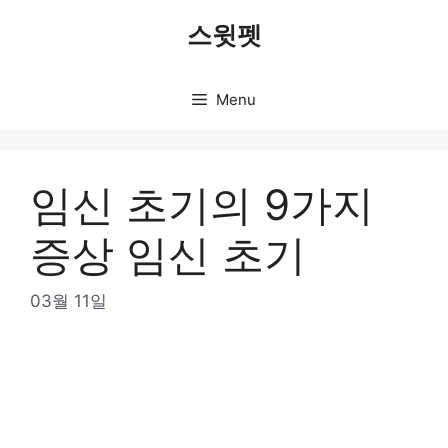
Skip
스윗펫
to
content
Menu
임신 초기의 9가지
증상 임신 초기
03월 11일