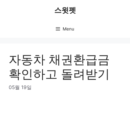
Skip
스윗펫
to
content
Menu
자동차 채권환급금
확인하고 돌려받기
05월 19일