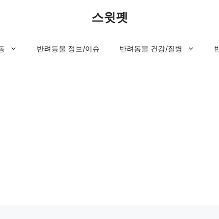
스윗펫
동
반려동물 정보/이슈
반려동물 건강/질병