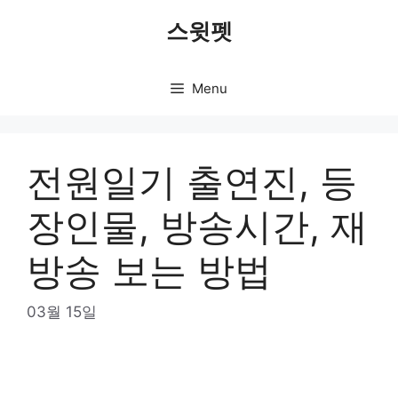
Skip
스윗펫
to
content
Menu
전원일기 출연진, 등
장인물, 방송시간, 재
방송 보는 방법
03월 15일