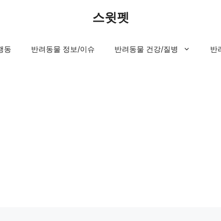
스윗펫
행동
반려동물 정보/이슈
반려동물 건강/질병
반