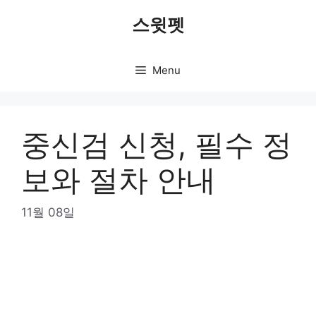
Skip
스윗펫
to
content
Menu
중신검 신청, 필수 정
보와 절차 안내
11월 08일