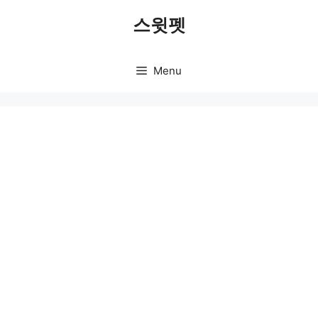
Skip
스윗펫
to
content
Menu