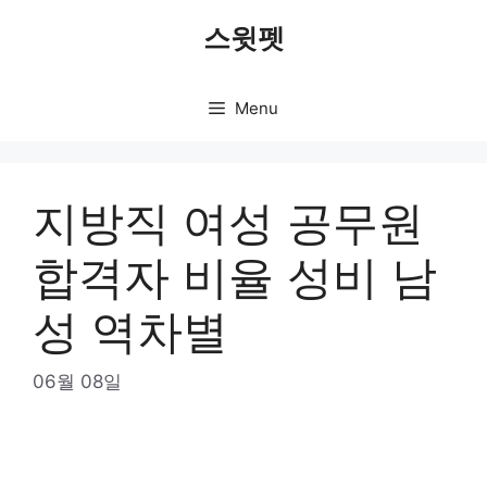
Skip
스윗펫
to
content
Menu
지방직 여성 공무원
합격자 비율 성비 남
성 역차별
06월 08일