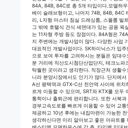
84A, 84B, 84C로 총 5개 타입이다.모델하
베이 슬래브형이고, 나머지 74B, 84B, 84
리, L자형 마스터 침실 드레싱룸, 스몰룸 빌
그 밖에 호텔식 건식 세면대가 있는 공용 욕
는 11자형 주방 등도 장점이다. 84A형은 
지 주변에는 개발사업이 많다. 다양한 사업
대표적인 개발사업이다. SK하이닉스가 입주한
으로 보여 투자를 고려하시는 분들은 임대수요에
분 거리에 직산도시첨단산업단지, 테크노파크,
탁월한 곳이라고 생각한다. 직장근처 생활수
니라 분양시장에서도 인기가 많다. 단지에서 
A선 평택역과 GTX-C선 천안역 사이에 위치
르게 이동할 수 있으며, SRT와 KTX를 모
통학이나 출퇴근에 편리합니다. 또한 서북과 
경부고속도로를 빠르게 이용할 수 있어 교통
제공하고 10년 후에는 내집마련이 가능한 
생각하신다면 미리 알아보고 좋은 아파트를 
베스티엘 모델하우스에 각 층, 타입별 임대보