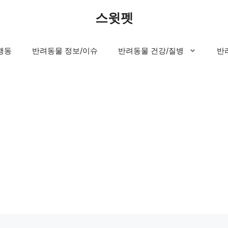
스윗펫
행동
반려동물 정보/이슈
반려동물 건강/질병
반