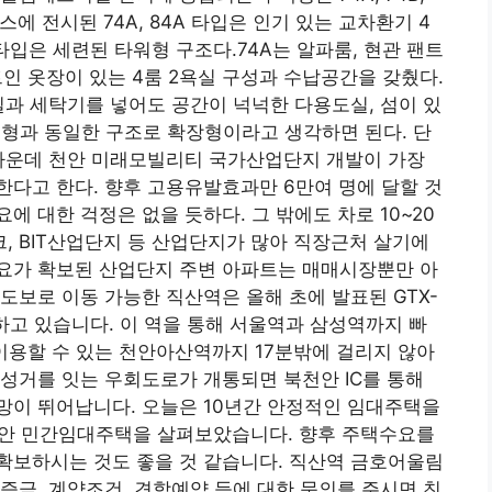
우스에 전시된 74A, 84A 타입은 인기 있는 교차환기 4
C 타입은 세련된 타워형 구조다.74A는 알파룸, 현관 팬트
트인 옷장이 있는 4룸 2욕실 구성과 수납공간을 갖췄다.
실과 세탁기를 넣어도 공간이 넉넉한 다용도실, 섬이 있
74A형과 동일한 구조로 확장형이라고 생각하면 된다. 단
 가운데 천안 미래모빌리티 국가산업단지 개발이 가장
다고 한다. 향후 고용유발효과만 6만여 명에 달할 것
 대한 걱정은 없을 듯하다. 그 밖에도 차로 10~20
 BIT산업단지 등 산업단지가 많아 직장근처 살기에
요가 확보된 산업단지 주변 아파트는 매매시장뿐만 아
도보로 이동 가능한 직산역은 올해 초에 발표된 GTX-
하고 있습니다. 이 역을 통해 서울역과 삼성역까지 빠
두 이용할 수 있는 천안아산역까지 17분밖에 걸리지 않아
성거를 잇는 우회도로가 개통되면 북천안 IC를 통해
망이 뛰어납니다. 오늘은 10년간 안정적인 임대주택을
천안 민간임대주택을 살펴보았습니다. 향후 주택수요를
확보하시는 것도 좋을 것 같습니다. 직산역 금호어울림
증금, 계약조건, 견학예약 등에 대한 문의를 주시면 친