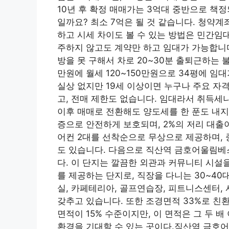
10년 후 확정 매매가는 3억대 중반으로 책정
일까요? 최소 7억은 될 것 같습니다. 청약계
하고 시세 차이도 볼 수 있는 방법은 민간임
주하지 않고도 계약만 하고 임대가 가능합니다
방을 못 구해서 차로 20~30분 출퇴근하는 
만원에 월세 120~150만원으로 34평에 임
실상 없지만 19세 이상이면 누구나 주요 자
고, 전매 제한도 없습니다. 임대라서 취득세나
이후 매매로 전환해도 양도세를 한 푼도 내지
증으로 안전하게 보호되며, 2%의 저리 대출
어컨 2대를 선착순으로 무상으로 제공하며, 
도 있습니다. 다음으로 직산역 금호어울림베
다. 이 단지는 깔끔한 외관과 커뮤니티 시설
를 제공하는 단지로, 직장을 다니는 30~40
실, 카페테리아, 골프연습장, 피트니스센터,
갖추고 있습니다. 또한 조경면적 33%로 친
면적이 15% 수준이지만, 이 면적은 그 두 배
환경을 기대할 수 있는 곳이다.직산역 금호어울