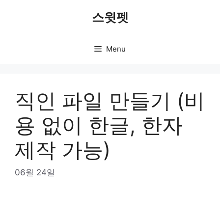
Skip
스윗펫
to
content
Menu
직인 파일 만들기 (비
용 없이 한글, 한자
제작 가능)
06월 24일