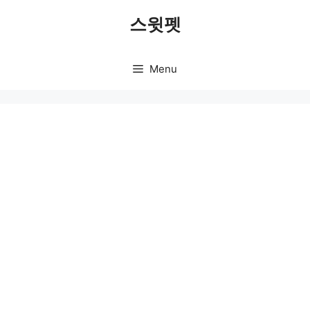
Skip
스윗펫
to
content
Menu