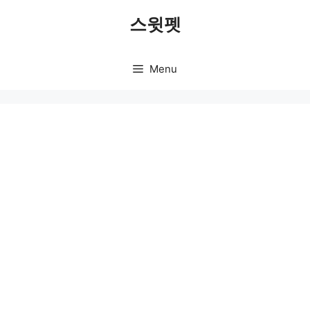
Skip
스윗펫
to
content
Menu