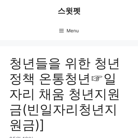
Skip
스윗펫
to
content
Menu
청년들을 위한 청년
정책 온통청년☞일
자리 채움 청년지원
금(빈일자리청년지
원금)]