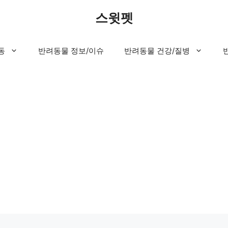
스윗펫
동
반려동물 정보/이슈
반려동물 건강/질병