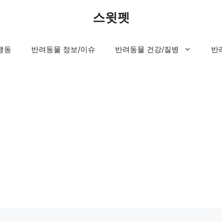
스윗펫
행동
반려동물 정보/이슈
반려동물 건강/질병
반