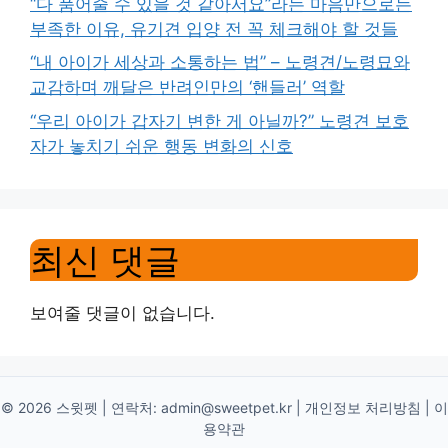
“다 품어줄 수 있을 것 같아서요”라는 마음만으로는
부족한 이유, 유기견 입양 전 꼭 체크해야 할 것들
“내 아이가 세상과 소통하는 법” – 노령견/노령묘와
교감하며 깨달은 반려인만의 ‘핸들러’ 역할
“우리 아이가 갑자기 변한 게 아닐까?” 노령견 보호
자가 놓치기 쉬운 행동 변화의 신호
최신 댓글
보여줄 댓글이 없습니다.
© 2026 스윗펫 | 연락처:
admin@sweetpet.kr
|
개인정보 처리방침
|
이
용약관