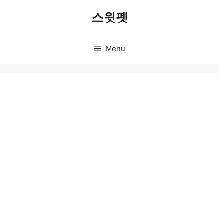
Skip
스윗펫
to
content
Menu