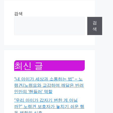
검색
검
색
최신 글
“내 아이가 세상과 소통하는 법” – 노
령견/노령묘와 교감하며 깨달은 반려
인만의 ‘핸들러’ 역할
“우리 아이가 갑자기 변한 게 아닐
까?” 노령견 보호자가 놓치기 쉬운 행
동 변화의 신호