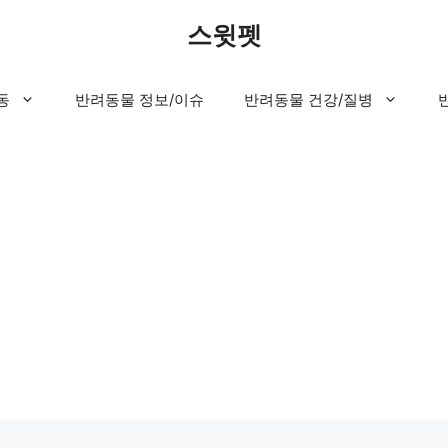
스윗펫
동
반려동물 정보/이슈
반려동물 건강/질병