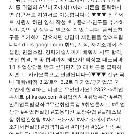
서 등 취업의 A부터 Z까지) (아래 버튼을 클릭하시
면 잡콘서트 지원서로 이동합니다~) ▼▼▼ 잡콘서
트 지원서 하단 양식 작성 후 , 플러스친구를 추가하
셔야 승인 및 상담을 받으실 수 있습니다. 플러스친
구를 추가하지 않으시면 상담이 제한됨을 알려드립
니다! docs.google.com 취업, 전직, 자기소개서 컨
설팅, 면접스킬, 경력기술서까지 배워서 서류 합격,
면접 합격, 최종 합격까지 해보자! 박장호 대표님과
1:1 취업상담을 받고 싶다면?! (아래 버튼을 클릭하
시면 1:1 카카오톡으로 연결됩니다~)▼▼▼ 신규 국
내 대학/학점 3.2/토익 3.2로 대기업/공기업/외국
기업에 합격하는 비결은 무엇인가요? 235? ->취업
콘서트 pf.kakao.com #취업의신 #취업특강 #온라
인취업특별강좌 #무료취업특강 #취업콘서트 #취업
상담 #취업컨설팅 #고용의신 보장수업 #클래스보
장 취업컨설팅 #자기 -소개서 #자기소개서 #자기
소개서컨설팅 #경력기술서 #이력서 #32세남성취