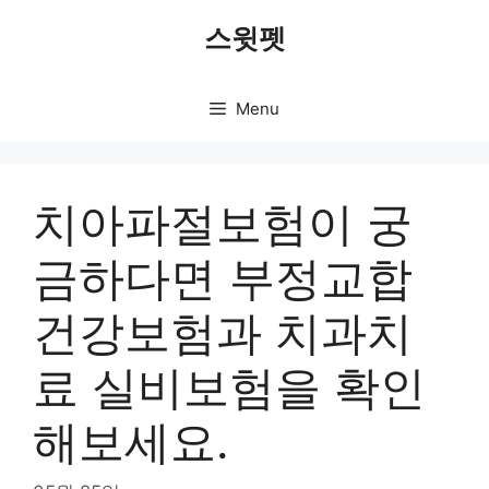
Skip
스윗펫
to
content
Menu
치아파절보험이 궁
금하다면 부정교합
건강보험과 치과치
료 실비보험을 확인
해보세요.