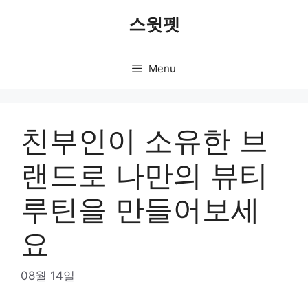
Skip
스윗펫
to
content
Menu
친부인이 소유한 브
랜드로 나만의 뷰티
루틴을 만들어보세
요
08월 14일