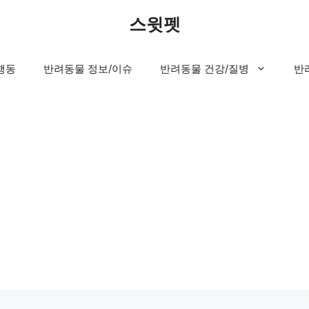
스윗펫
행동
반려동물 정보/이슈
반려동물 건강/질병
반